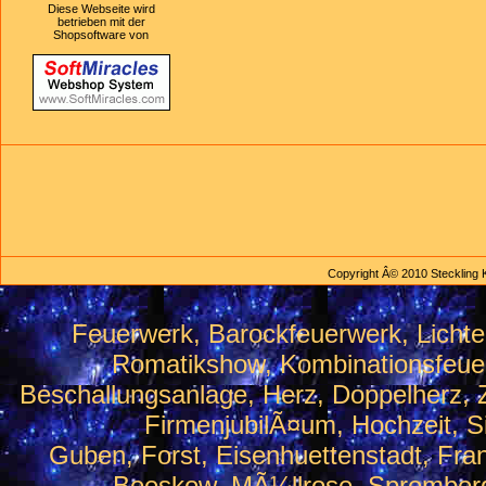
Diese Webseite wird
betrieben mit der
Shopsoftware von
Copyright Â© 2010 Steckling 
Feuerwerk, Barockfeuerwerk, Lichte
Romatikshow, Kombinationsfeuerw
Beschallungsanlage, Herz, Doppelherz, Z
FirmenjubilÃ¤um, Hochzeit, Si
Guben, Forst, Eisenhuettenstadt, Fran
Beeskow, MÃ¼llrose, Sprember