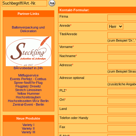
Kontakt-Formular:
Partner-Links
Firma
Anrede
*
Ballonverpackung und
Dekoration
Titel/Anrede
(zum Beispiel 'Dr.', 
Vorname
*
Nachname
*
Adresse
*
BÃ¼robedarf in 24h
(zum Beispiel Str
Mitflugservice
Adresse optional
Events Perfekt - Cottbus
Spree-NeiÃŸe-Flug
(zusätzliche Angab
Flugplatz Drewitz
Stretch Limosinen
PLZ
*
Yellow Hummer
Hochzeitstauben
Ort
*
Hochzeitsseiten fÃ¼r Berlin
Zentral-Event - Berlin
Land
Telefon oder Handy
Neue Produkte
Variety I
Fax
Variety II
Variety III
...