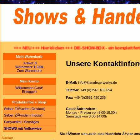
+++ NEU +++ Hier klicken +++ DIE-SHOW-BOX - ein komplett fertig ve
Mein Warenkorb
Unsere Kontaktinfo
Artikel:
0
Warenwert:
€ 0,00
Zum Warenkorb
Mein Konto
E-Mail:
info@klangfeuerwerke.de
Willkommen Gast!
Telefon:
+49 (0)3561 433 654
Einloggen
Fax:
+49 (0)3561 430 236
Produktinfos + Shop
Selber ZÃ¼nden (Outdoor)
GeschÃ¤ftszeiten:
Montag - Freitag von 8:00-18:00h
Selber ZÃ¼nden (Indoor)
Samstags von 8:00-14:00h
Partyartikel / Sonstiges
SHOWS mit Vollservice
Sie kÃ¶nnen uns auch eine Nachricht Ã¼ber uns
Suche: